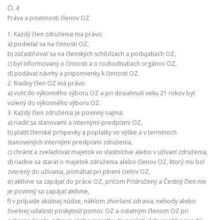
Čl. 4
Práva a povinnosti členov OZ
1. Každý člen združenia ma právo:
a) podieľať sa na činnosti OZ,
b) zúčastňovať sa na členských schôdzach a podujatiach OZ,
c) byť informovaný o činnosti a o rozhodnutiach orgánov OZ,
d) podávať návrhy a pripomienky k činnosti OZ.
2. Riadny člen OZ má právo:
a) voliť do výkonného výboru OZ a pri dosiahnutí veku 21 rokov byť
volený do výkonného výboru OZ.
3. Každý člen združenia je povinný najmä:
a) riadiť sa stanovami a internými predpismi OZ,
b) platiť členské príspevky a poplatky vo výške a v termínoch
stanovených internými predpismi združenia,
c) chrániť a zveľaďovať majetok vo vlastníctve alebo v užívaní združenia,
d) riadne sa starať o majetok združenia alebo členov OZ, ktorý mu bol
zverený do užívania, pomáhať pri plnení cieľov OZ,
e) aktívne sa zapájať do práce OZ, pričom Pridružený a Čestný člen nie
je povinný sa zapájať aktívne,
f) v prípade akútnej núdze, náhlom zhoršení zdravia, nehody alebo
živelnej udalosti poskytnúť pomoc OZ a ostatným členom OZ pri