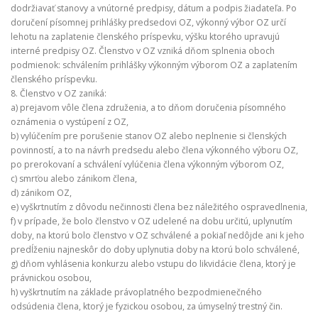
dodržiavať stanovy a vnútorné predpisy, dátum a podpis žiadateľa. Po
doručení písomnej prihlášky predsedovi OZ, výkonný výbor OZ určí
lehotu na zaplatenie členského príspevku, výšku ktorého upravujú
interné predpisy OZ. Členstvo v OZ vzniká dňom splnenia oboch
podmienok: schválením prihlášky výkonným výborom OZ a zaplatením
členského príspevku.
8. Členstvo v OZ zaniká:
a) prejavom vôle člena združenia, a to dňom doručenia písomného
oznámenia o vystúpení z OZ,
b) vylúčením pre porušenie stanov OZ alebo neplnenie si členských
povinností, a to na návrh predsedu alebo člena výkonného výboru OZ,
po prerokovaní a schválení vylúčenia člena výkonným výborom OZ,
c) smrťou alebo zánikom člena,
d) zánikom OZ,
e) vyškrtnutím z dôvodu nečinnosti člena bez náležitého ospravedlnenia,
f) v prípade, že bolo členstvo v OZ udelené na dobu určitú, uplynutím
doby, na ktorú bolo členstvo v OZ schválené a pokiaľ nedôjde ani k jeho
predĺženiu najneskôr do doby uplynutia doby na ktorú bolo schválené,
g) dňom vyhlásenia konkurzu alebo vstupu do likvidácie člena, ktorý je
právnickou osobou,
h) vyškrtnutím na základe právoplatného bezpodmienečného
odsúdenia člena, ktorý je fyzickou osobou, za úmyselný trestný čin.