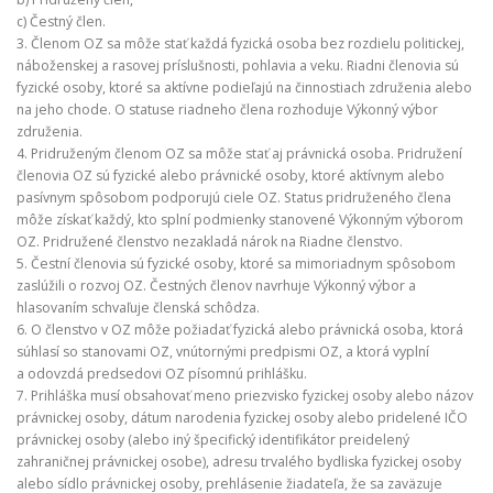
c) Čestný člen.
3. Členom OZ sa môže stať každá fyzická osoba bez rozdielu politickej,
náboženskej a rasovej príslušnosti, pohlavia a veku. Riadni členovia sú
fyzické osoby, ktoré sa aktívne podieľajú na činnostiach združenia alebo
na jeho chode. O statuse riadneho člena rozhoduje Výkonný výbor
združenia.
4. Pridruženým členom OZ sa môže stať aj právnická osoba. Pridružení
členovia OZ sú fyzické alebo právnické osoby, ktoré aktívnym alebo
pasívnym spôsobom podporujú ciele OZ. Status pridruženého člena
môže získať každý, kto splní podmienky stanovené Výkonným výborom
OZ. Pridružené členstvo nezakladá nárok na Riadne členstvo.
5. Čestní členovia sú fyzické osoby, ktoré sa mimoriadnym spôsobom
zaslúžili o rozvoj OZ. Čestných členov navrhuje Výkonný výbor a
hlasovaním schvaľuje členská schôdza.
6. O členstvo v OZ môže požiadať fyzická alebo právnická osoba, ktorá
súhlasí so stanovami OZ, vnútornými predpismi OZ, a ktorá vyplní
a odovzdá predsedovi OZ písomnú prihlášku.
7. Prihláška musí obsahovať meno priezvisko fyzickej osoby alebo názov
právnickej osoby, dátum narodenia fyzickej osoby alebo pridelené IČO
právnickej osoby (alebo iný špecifický identifikátor preidelený
zahraničnej právnickej osobe), adresu trvalého bydliska fyzickej osoby
alebo sídlo právnickej osoby, prehlásenie žiadateľa, že sa zaväzuje