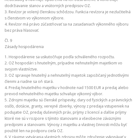
dodržiavanie stanov a vnútorných predpisov OZ.
3. Revízor je volený členskou schôdzou. Funkcia revízora je nezlučiteľná
s členstvom vo výkonnom výbore.
4. Revízor má právo zúčastňovať sa na zasadaniach výkonného výboru
bez práva hlasovať.
Čl. 9
Zásady hospodárenia
1. Hospodárenie sa uskutočňuje podľa schváleného rozpočtu.
2. OZ hospodári s hnuteľným, prípadne nehnuteľným majetkom vo
svojom vlastníctve.
3. OZ spravuje hnuteľný a nehnuteľný majetok zapožičaný jednotlivými
členmi a riadne sa oň stará.
4. Predaj hnuteľného majetku v hodnote nad 1500 EUR a predaj alebo
prevod nehnuteľného majetku schvaľuje výkonný výbor.
5. Zdrojmi majetku sú členské príspevky, dary od fyzických a právnických
osôb, dotácie, granty, verejné zbierky, výnosy z predaja vstupeniek na
podujatie OZ, predaj duševných práv, príjmy z licencií a ďalšie príjmy
ktoré nie sú v rozpore s týmito stanovami a všeobecne záväznými
predpismi a stanovami. Výnosy z majetku a vlastnej činnosti môžu byť
použité len na podporu cieľa OZ.
6. V záujme vytvárania vlastných zdrojov môže združenie vykonávať v