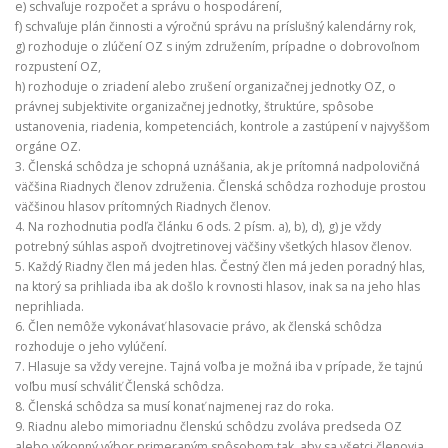
e) schvaľuje rozpočet a správu o hospodárení,
f) schvaľuje plán činnosti a výročnú správu na príslušný kalendárny rok,
g) rozhoduje o zlúčení OZ s iným združením, prípadne o dobrovoľnom
rozpustení OZ,
h) rozhoduje o zriadení alebo zrušení organizačnej jednotky OZ, o
právnej subjektivite organizačnej jednotky, štruktúre, spôsobe
ustanovenia, riadenia, kompetenciách, kontrole a zastúpení v najvyššom
orgáne OZ.
3. Členská schôdza je schopná uznášania, ak je prítomná nadpolovičná
väčšina Riadnych členov združenia. Členská schôdza rozhoduje prostou
väčšinou hlasov prítomných Riadnych členov.
4. Na rozhodnutia podľa článku 6 ods. 2 písm. a), b), d), g) je vždy
potrebný súhlas aspoň dvojtretinovej väčšiny všetkých hlasov členov.
5. Každý Riadny člen má jeden hlas. Čestný člen má jeden poradný hlas,
na ktorý sa prihliada iba ak došlo k rovnosti hlasov, inak sa na jeho hlas
neprihliada.
6. Člen nemôže vykonávať hlasovacie právo, ak členská schôdza
rozhoduje o jeho vylúčení.
7. Hlasuje sa vždy verejne. Tajná voľba je možná iba v prípade, že tajnú
voľbu musí schváliť Členská schôdza.
8. Členská schôdza sa musí konať najmenej raz do roka.
9. Riadnu alebo mimoriadnu členskú schôdzu zvoláva predseda OZ
alebo výkonný výbor primeraným spôsobom tak, aby sa všetci členovia