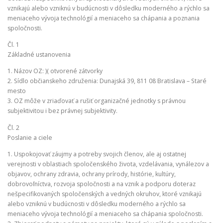
vznikajú alebo vzniknú v budúcnosti v dôsledku moderného a rýchlo sa
meniaceho vývoja technológií a meniaceho sa chápania a poznania
spoločnosti.
Čl. 1
Základné ustanovenia
1. Názov OZ: )( otvorené zátvorky
2. Sídlo občianskeho združenia: Dunajská 39, 811 08 Bratislava – Staré
mesto
3. OZ môže v zriaďovať a rušiť organizačné jednotky s právnou
subjektivitou i bez právnej subjektivity.
Čl. 2
Poslanie a ciele
1. Uspokojovať záujmy a potreby svojich členov, ale aj ostatnej
verejnosti v oblastiach spoločenského života, vzdelávania, vynálezov a
objavov, ochrany zdravia, ochrany prírody, histórie, kultúry,
dobrovoľníctva, rozvoja spoločnosti a na vznik a podporu doteraz
nešpecifikovaných spoločenských a vedných okruhov, ktoré vznikajú
alebo vzniknú v budúcnosti v dôsledku moderného a rýchlo sa
meniaceho vývoja technológií a meniaceho sa chápania spoločnosti.