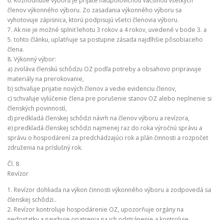
6. Rozhodnutie výboru je prijaté nadpolovičnou väčšinou všetkých
členov výkonného výboru. Zo zasadania výkonného výboru sa
vyhotovuje zápisnica, ktorú podpisujú všetci členovia výboru.
7. Ak nie je možné splniť lehotu 3 rokov a 4 rokov, uvedené v bode 3. a
5. tohto článku, uplatňuje sa postupne zásada najdlhšie pôsobiaceho
člena.
8. Výkonný výbor:
a) zvoláva členskú schôdzu OZ podľa potreby a obsahovo pripravuje
materiály na prerokovanie,
b) schvaľuje prijatie nových členov a vedie evidenciu členov,
c) schvaľuje vylúčenie člena pre porušenie stanov OZ alebo neplnenie si
členských povinností,
d) predkladá členskej schôdzi návrh na členov výboru a revízora,
e) predkladá členskej schôdzi najmenej raz do roka výročnú správu a
správu o hospodárení za predchádzajúci rok a plán činnosti a rozpočet
združenia na príslušný rok.
Čl. 8
Revízor
1. Revízor dohliada na výkon činnosti výkonného výboru a zodpovedá sa
členskej schôdzi..
2. Revízor kontroluje hospodárenie OZ, upozorňuje orgány na
nedostatky a navrhuje opatrenia na ich odstránenie a kontroluje