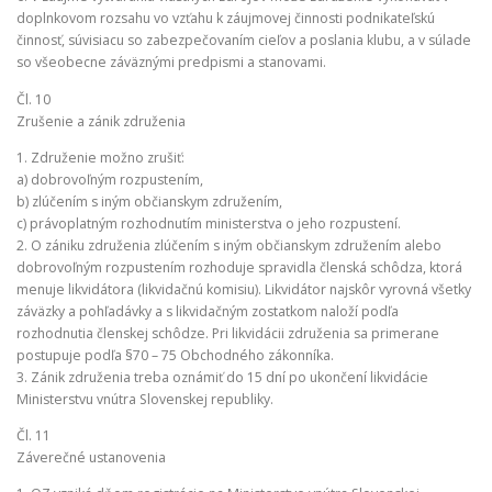
doplnkovom rozsahu vo vzťahu k záujmovej činnosti podnikateľskú
činnosť, súvisiacu so zabezpečovaním cieľov a poslania klubu, a v súlade
so všeobecne záväznými predpismi a stanovami.
Čl. 10
Zrušenie a zánik združenia
1. Združenie možno zrušiť:
a) dobrovoľným rozpustením,
b) zlúčením s iným občianskym združením,
c) právoplatným rozhodnutím ministerstva o jeho rozpustení.
2. O zániku združenia zlúčením s iným občianskym združením alebo
dobrovoľným rozpustením rozhoduje spravidla členská schôdza, ktorá
menuje likvidátora (likvidačnú komisiu). Likvidátor najskôr vyrovná všetky
záväzky a pohľadávky a s likvidačným zostatkom naloží podľa
rozhodnutia členskej schôdze. Pri likvidácii združenia sa primerane
postupuje podľa §70 – 75 Obchodného zákonníka.
3. Zánik združenia treba oznámiť do 15 dní po ukončení likvidácie
Ministerstvu vnútra Slovenskej republiky.
Čl. 11
Záverečné ustanovenia