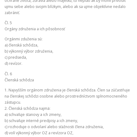
ochrane života, zdravia alebo majetku, to neplatí ak by mohli privodiť
ujmu sebe alebo svojim blízkym, alebo ak sa ujme objektívne nedalo
zabrániť.
Čl. 5
Orgány združenia a ich pôsobnosť
Orgánmi zduženia sú:
a) členská schôdza,
b) výkonný výbor združenia,
c) predseda,
d) revízor.
Čl. 6
Členská schôdza
1. Najvyšším orgánom združenia je členská schôdza. Člen sa zúčastňuje
na členskej schôdzi osobne alebo prostredníctvom splnomocneného
zástupcu.
2. Členská schôdza najmä:
a) schvaľuje stanovy a ich zmeny,
b) schvaľuje interné predpisy a ich zmeny,
c) rozhoduje o odvolaní alebo sťažnosti člena združenia,
d) volí výkonný výbor OZ a revízora OZ,