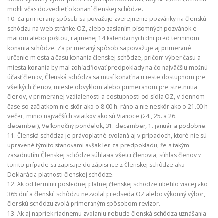
mohli včas dozvedieť o konaní členskej schôdze.
10. Za primeraný spôsob sa považuje zverejnenie pozvánky na členskú
schôdzu na web stránke OZ, alebo zaslaním písomných pozvánok e-
mailom alebo poštou, najmenej 14 kalendárnych dní pred termínom
konania schôdze. Za primeraný spôsob sa považuje aj primerané
určenie miesta a času konania členskej schôdze, pričom výber času a
miesta konania by mal zohľadňovať predpoklady na čo najväčšiu možnú
účasť členov, Členská schôdza sa musí konať na mieste dostupnom pre
všetkých členov, mieste obvyklom alebo primeranom pre stretnutia
členov, v primeranej vzdialenosti a dostupnosti od sídla OZ, v dennom
čase so začiatkom nie skôr ako o 8.00 h. ráno a nie neskôr ako o 21.00 h
večer, mimo najväčších sviatkov ako sú Vianoce (24., 25. a 26.
december), Veľkonočný pondelok, 31. december, 1. január a podobne.
11. Členská schôdza je právoplatné zvolaná aj v prípadoch, ktoré nie sú
upravené týmito stanovami avšak len za predpokladu, že s takým
zasadnutím Členskej schôdze súhlasia všetci členovia, súhlas členov v
tomto prípade sa zapisuje do zápisnice z Členskej schôdze ako
Deklarácia platnosti členskej schôdze.
12. Ak od termínu poslednej platnej členskej schôdze ubehlo viacej ako
365 dní a členskú schôdzu nezvolal predseda OZ alebo výkonný výbor,
členskú schôdzu zvolá primeraným spôsobom revízor.
13. Ak aj napriek riadnemu zvolaniu nebude členská schôdza uznášania