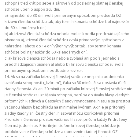
schopná tretí krát po sebe a zároveň od poslednej platnej členskej
schôdze ubehlo aspoň 365 dní,
a) najneskôr do 30 dní zvolá primeraným spôsobom predseda OZ
krízovú členskú schôdzu tak, aby termín konania schôdze bol najneskôr
do 60 kalendárnych dní,
b) ak krízová členská schôdza nebola zvolaná podľa predchádzajúceho
písmena a), krízovú členskú schôdzu zvolá primeraným spôsobom v
náhradnej lehote do 14 dní výkonný výbor tak , aby termín konania
schôdze bol najneskôr do 60 kalendárnych dní,
c) ak krízová členská schôdza nebola zvolaná ani podľa jedného z
predchádzajúcich písmen a) alebo b), krízovú členskú schôdzu zvolá
primeraným spôsobom neodkladne revízor.
14. Ak sa na začiatku krízovej členskej schôdze nesplnila podmienka
uznášania schopnosti („kvórum“), čaká sa 30 minút, či sa dostavia ďalší
riadny členovia. Ak ani 30 minút po začiatku krízovej členskej schôdze nie
je členská schôdza uznášania schopná, berú sa do úvahy hlasy všetkých
prítomných Riadnych a Čestných členov rovnocenne, hlasuje sa prostou
väčšinou hlasov bez ohľadu na minimálne kvórum. Ak nie je prítomný
žiadny Riadny ani Čestný člen, hlasovať môžu ktoríkoľvek prítomní
Pridružení členovia prostou väčšinou hlasov, pričom každý Pridružený
člen má jeden hlas. Prioritným cieľom krízovej členskej schôdze je
odblokovanie členskej schôdze a obnovenie riadnej činnosti OZ.