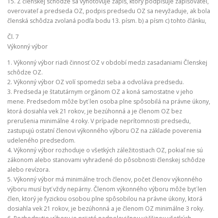
15. Z členskej schôdze sa vyhotovuje zápis, ktorý podpisuje zapisovateľ,
overovateľ a predseda OZ, podpis predsedu OZ sa nevyžaduje, ak bola
členská schôdza zvolaná podľa bodu 13. písm. b) a písm c) tohto článku,
Čl. 7
Výkonný výbor
1. Výkonný výbor riadi činnosť OZ v období medzi zasadaniami Členskej
schôdze OZ.
2. Výkonný výbor OZ volí spomedzi seba a odvoláva predsedu.
3. Predseda je štatutárnym orgánom OZ a koná samostatne v jeho
mene. Predsedom môže byť len osoba plne spôsobilá na právne úkony,
ktorá dosiahla vek 21 rokov, je bezúhonná a je členom OZ bez
prerušenia minimálne 4 roky. V prípade neprítomnosti predsedu,
zastupujú ostatní členovi výkonného výboru OZ na základe poverenia
udeleného predsedom.
4. Výkonný výbor rozhoduje o všetkých záležitostiach OZ, pokiaľ nie sú
zákonom alebo stanovami vyhradené do pôsobnosti členskej schôdze
alebo revízora.
5. Výkonný výbor má minimálne troch členov, počet členov výkonného
výboru musí byť vždy nepárny. Členom výkonného výboru môže byť len
člen, ktorý je fyzickou osobou plne spôsobilou na právne úkony, ktorá
dosiahla vek 21 rokov, je bezúhonná a je členom OZ minimálne 3 roky.