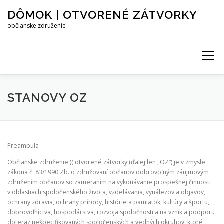
Prejsť
DÔMOK | OTVORENÉ ZÁTVORKY
na
obsah
občianske združenie
Menu
PROJEKTY
KAMPANE
O ZDRUŽENÍ
STANOVY OZ
Preambula
Občianske združenie )( otvorené zátvorky (ďalej len „OZ“) je v zmysle
zákona č. 83/1990 Zb. o združovaní občanov dobrovoľným záujmovým
združením občanov so zameraním na vykonávanie prospešnej činnosti
v oblastiach spoločenského života, vzdelávania, vynálezov a objavov,
ochrany zdravia, ochrany prírody, histórie a pamiatok, kultúry a športu,
dobrovoľníctva, hospodárstva, rozvoja spoločnosti a na vznik a podporu
doteraz nešpecifikovaných spoločenských a vedných okruhov, ktoré