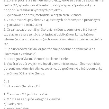
2. Zbierať podnety a námety na projekty, ktoré sú v súlade s poslaním a
cieľmi OZ, vyhodnocovať takéto projekty a vytvárať podmienky na
podporu a realizáciu vybraných projektov.
3. Vykonávať odbornú, metodickú a organizačnú činnosť.
4. Zastupovať záujmy členov a aj ostatných občanov pred príslušnými
organizáciami a inštitúciami.
5. Organizovať prednášky, školenia, cvičenia, semináre a iné formy
vzdelávania a prezentácie, prispievať publikačnou, konzultačnou,
informačnou a vzdelávacou (výchovnou) činnosťou k dosiahnutiu cieľov
OZ.
6. Spolupracovať s inými organizáciami podobného zamerania na
Slovensku a v zahraničí.
7. Propagovať vlastnú činnosť, poslanie a ciele .
8. Vytvárať podľa svojich možností ekonomické, materiálno technické,
personálne, administratívne, sociálne, bezpečnostné a iné podmienky
pre činnosť OZ a jeho členov.
Čl. 3
Vznik a zánik členstva v OZ
1. Členstvo v OZ je dobrovoľné.
2. OZ má nasledujúce kategórie členstva:
a) Riadny člen,
b) Pridružený člen,