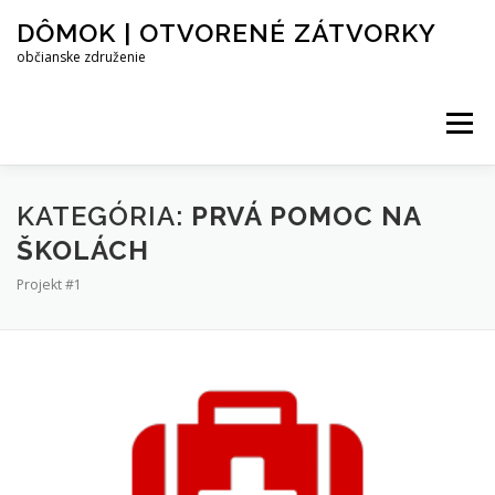
Prejsť
DÔMOK | OTVORENÉ ZÁTVORKY
na
obsah
občianske združenie
Menu
PROJEKTY
KAMPANE
O ZDRUŽENÍ
KATEGÓRIA:
PRVÁ POMOC NA
ŠKOLÁCH
Projekt #1