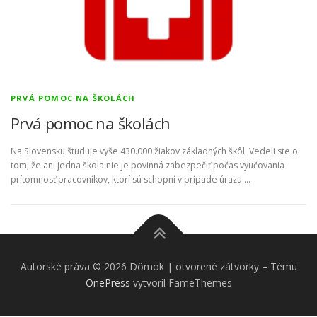
PRVÁ POMOC NA ŠKOLÁCH
Prvá pomoc na školách
Na Slovensku študuje vyše 430.000 žiakov základných škôl. Vedeli ste o
tom, že ani jedna škola nie je povinná zabezpečiť počas vyučovania
prítomnosť pracovníkov, ktorí sú schopní v prípade úrazu …
Autorské práva © 2026 Dômok | otvorené zátvorky
–
Tému
OnePress
vytvoril FameThemes