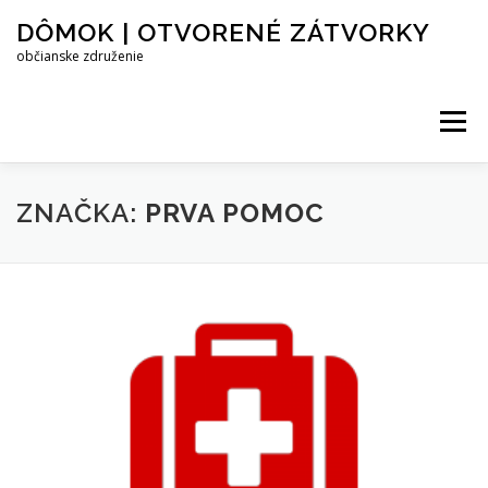
Prejsť
DÔMOK | OTVORENÉ ZÁTVORKY
na
obsah
občianske združenie
Menu
PROJEKTY
KAMPANE
O ZDRUŽENÍ
ZNAČKA:
PRVA POMOC