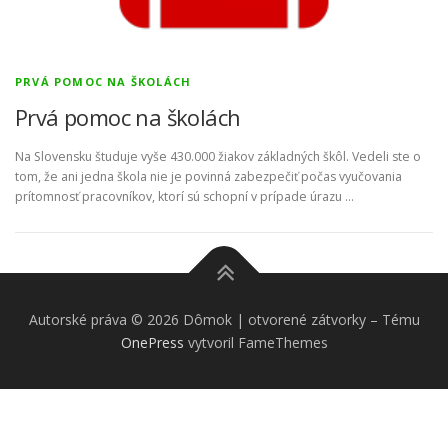
PRVÁ POMOC NA ŠKOLÁCH
Prvá pomoc na školách
Na Slovensku študuje vyše 430.000 žiakov základných škôl. Vedeli ste o
tom, že ani jedna škola nie je povinná zabezpečiť počas vyučovania
prítomnosť pracovníkov, ktorí sú schopní v prípade úrazu …
Autorské práva © 2026 Dômok | otvorené zátvorky
–
Tému
OnePress
vytvoril FameThemes